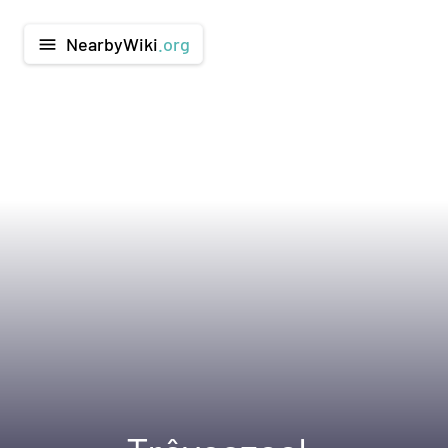
NearbyWiki
.org
menu