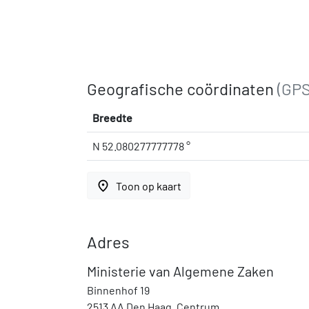
Geografische coördinaten
(GPS
Breedte
N 52.080277777778 °
place
Toon op kaart
Adres
Ministerie van Algemene Zaken
Binnenhof 19
2513 AA Den Haag, Centrum