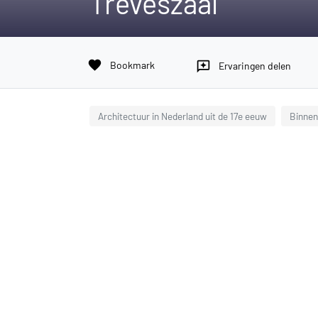
Trêveszaal
favorite
Bookmark
reviews
Ervaringen delen
Architectuur in Nederland uit de 17e eeuw
Binnen