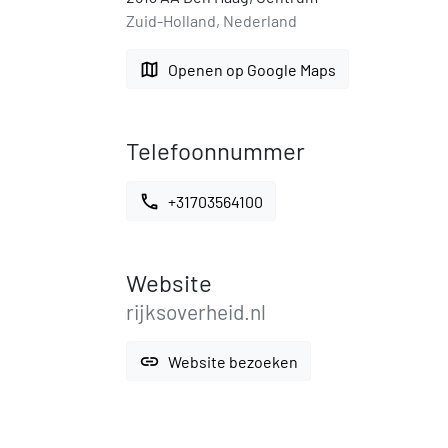
Zuid-Holland, Nederland
map
Openen op Google Maps
Telefoonnummer
call
+31703564100
Website
rijksoverheid.nl
link
Website bezoeken