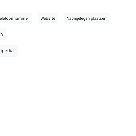
elefoonnummer
Website
Nabijgelegen plaatsen
en
kipedia