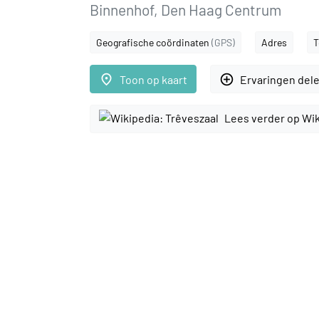
Binnenhof, Den Haag Centrum
Geografische coördinaten
(GPS)
Adres
T
place
add_circle_outline
Toon op kaart
Ervaringen del
Lees verder op Wi