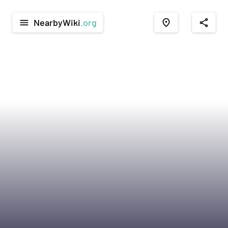
NearbyWiki
.org
menu
place
share