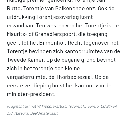
Rutte, Torentje van Balkenende enz. Ook de
uitdrukking Torentjesoverleg komt
ervandaan. Ten westen van het Torentje is de
Maurits- of Grenadierspoort, die toegang
geeft tot het Binnenhof. Recht tegenover het
Torentje bevinden zich kantoorruimtes van de
Tweede Kamer. Op de begane grond bevindt
zich in het torentje een kleine
vergaderruimte, de Thorbeckezaal. Op de
eerste verdieping huist het kantoor van de
minister-president.
Fragment uit het Wikipedia-artikel
Torentje
(Licentie:
CC BY-SA
3.0
,
Auteurs
,
Beeldmateriaal
).