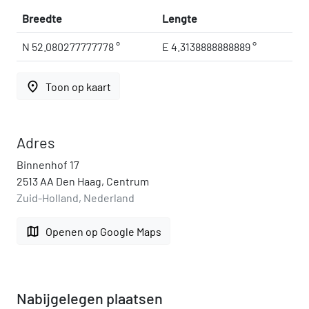
Breedte
Lengte
N 52.080277777778 °
E 4.3138888888889 °
place
Toon op kaart
Adres
Binnenhof 17
2513 AA Den Haag, Centrum
Zuid-Holland, Nederland
map
Openen op Google Maps
Nabijgelegen plaatsen