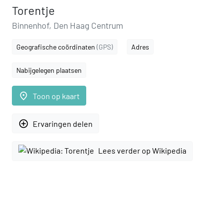
Torentje
Binnenhof, Den Haag Centrum
Geografische coördinaten
(GPS)
Adres
Nabijgelegen plaatsen
place
Toon op kaart
add_circle_outline
Ervaringen delen
Lees verder op Wikipedia