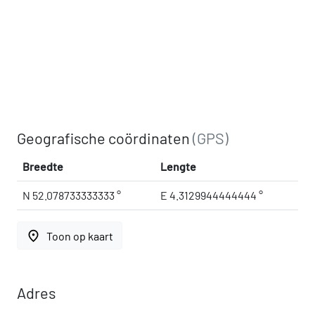
Geografische coördinaten
(GPS)
Breedte
Lengte
N 52.078733333333 °
E 4.3129944444444 °
place
Toon op kaart
Adres