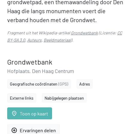
grondwetpad, een themawandeling door Den
Haag die langs monumenten voert die
verband houden met de Grondwet.
Fragment uit het Wikipedia-artikel
Grondwetbank
(Licentie:
CC
BY-SA 3.0
,
Auteurs
,
Beeldmateriaal
).
Grondwetbank
Hofplaats, Den Haag Centrum
Geografische coördinaten
(GPS)
Adres
Externe links
Nabijgelegen plaatsen
place
Toon op kaart
add_circle_outline
Ervaringen delen