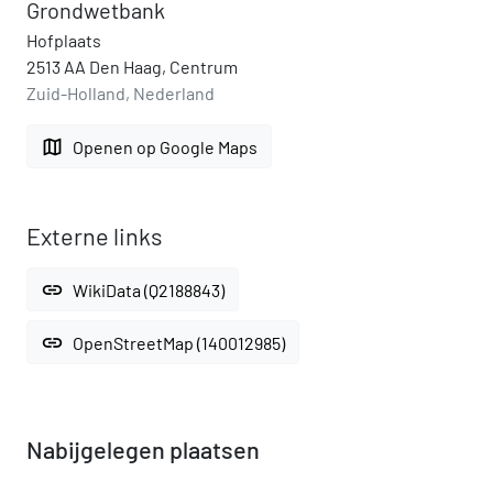
Grondwetbank
Hofplaats
2513 AA Den Haag, Centrum
Zuid-Holland, Nederland
map
Openen op Google Maps
Externe links
link
WikiData (Q2188843)
link
OpenStreetMap (140012985)
Nabijgelegen plaatsen