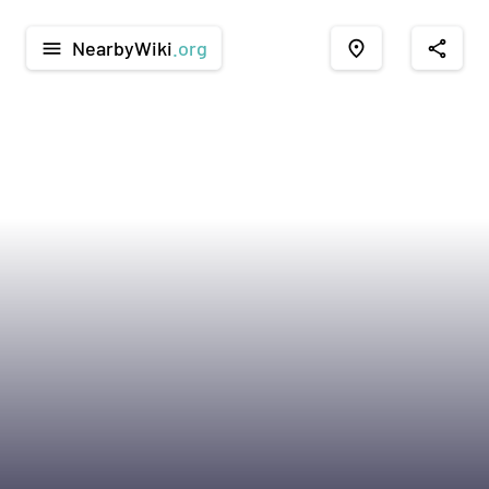
NearbyWiki
.org
menu
place
share