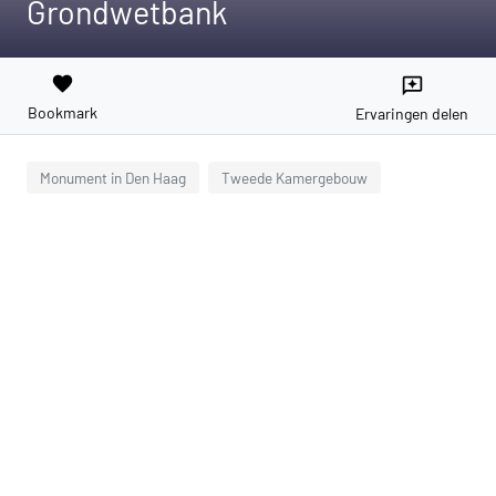
Grondwetbank
favorite
reviews
Bookmark
Ervaringen delen
Monument in Den Haag
Tweede Kamergebouw