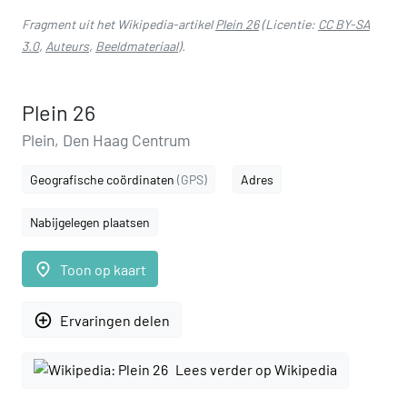
Fragment uit het Wikipedia-artikel
Plein 26
(Licentie:
CC BY-SA
3.0
,
Auteurs
,
Beeldmateriaal
).
Plein 26
Plein, Den Haag Centrum
Geografische coördinaten
(GPS)
Adres
Nabijgelegen plaatsen
place
Toon op kaart
add_circle_outline
Ervaringen delen
Lees verder op Wikipedia