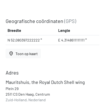
Geografische coördinaten
(GPS)
Breedte
Lengte
N 52.080397222222 °
E 4.3148611111111 °
place
Toon op kaart
Adres
Mauritshuis, the Royal Dutch Shell wing
Plein 29
2511 CS Den Haag, Centrum
Zuid-Holland, Nederland