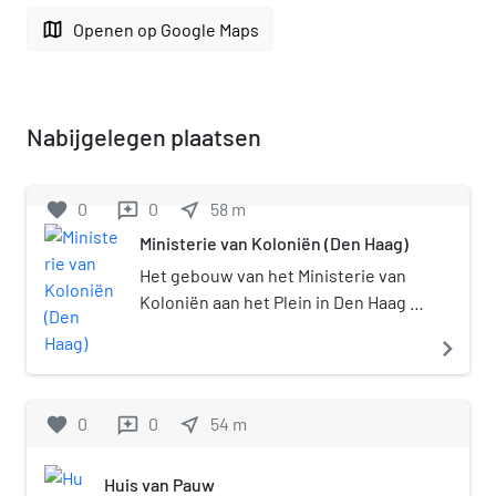
map
Openen op Google Maps
Nabijgelegen plaatsen
favorite
0
0
near_me
58
m
reviews
Ministerie van Koloniën (Den Haag)
Het gebouw van het Ministerie van
Koloniën aan het Plein in Den Haag is
ontworpen door rijksbouwmeester
navigate_next
Willem Rose en gebouwd tussen
1859 en 1861. Het pand maakt nu deel
uit van het complex van de Tweede
favorite
0
0
near_me
54
m
reviews
Kamer. Het is het eerste als
ministerie gebouwde gebouw in
Huis van Pauw
Nederland.