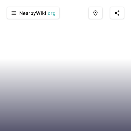
NearbyWiki
.org
menu
place
share