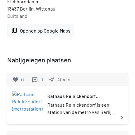
Eichborndamm
13437 Berlijn, Wittenau
Duitsland
map
Openen op Google Maps
Nabijgelegen plaatsen
favorite
0
0
near_me
404
m
reviews
Rathaus Reinickendorf
(metrostation)
Rathaus Reinickendorf is een
station van de metro van Berlijn
navigate_next
in het stadsdeel Wittenau
(district Reinickendorf). Het
metrostation bevindt zich onder