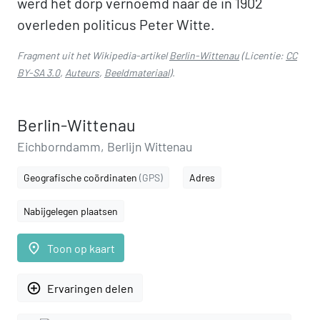
werd het dorp vernoemd naar de in 1902
overleden politicus Peter Witte.
Fragment uit het Wikipedia-artikel
Berlin-Wittenau
(Licentie:
CC
BY-SA 3.0
,
Auteurs
,
Beeldmateriaal
).
Berlin-Wittenau
Eichborndamm, Berlijn Wittenau
Geografische coördinaten
(GPS)
Adres
Nabijgelegen plaatsen
place
Toon op kaart
add_circle_outline
Ervaringen delen