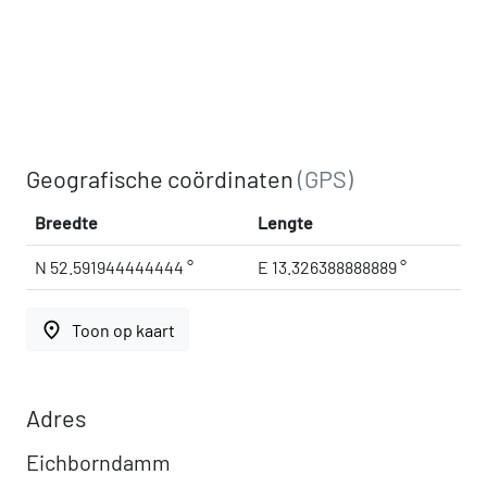
Geografische coördinaten
(GPS)
Breedte
Lengte
N 52.591944444444 °
E 13.326388888889 °
place
Toon op kaart
Adres
Eichborndamm