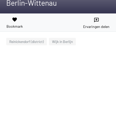
Berlin-Wittenau
favorite
reviews
Bookmark
Ervaringen delen
Reinickendorf (district)
Wijk in Berlijn