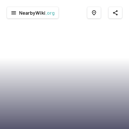
NearbyWiki
.org
menu
place
share