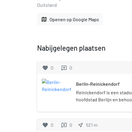
Duitsland
map
Openen op Google Maps
Nabijgelegen plaatsen
favorite
0
0
reviews
Berlin-Reinickendorf
Reinickendorf is een stads
hoofdstad Berlijn en behoor
noordwestelijke district (
Reinickendorf.
favorite
0
0
near_me
521
m
reviews