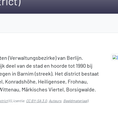
rict)
cten (Verwaltungsbezirke) van Berlijn.
jk deel van de stad en hoorde tot 1990 bij
legen in Barnim (streek). Het district bestaat
el, Konradshöhe, Heiligensee, Frohnau,
ittenau, Märkisches Viertel, Borsigwalde.
trict)
(Licentie:
CC BY-SA 3.0
,
Auteurs
,
Beeldmateriaal
).