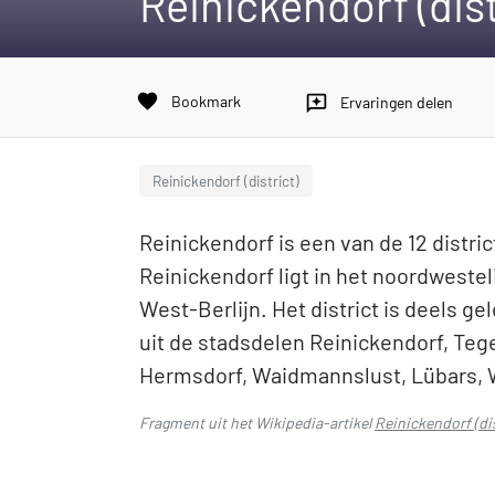
Reinickendorf (dist
favorite
Bookmark
reviews
Ervaringen delen
Reinickendorf (district)
Reinickendorf is een van de 12 distri
Reinickendorf ligt in het noordwesteli
West-Berlijn. Het district is deels ge
uit de stadsdelen Reinickendorf, Teg
Hermsdorf, Waidmannslust, Lübars, W
Fragment uit het Wikipedia-artikel
Reinickendorf (dis