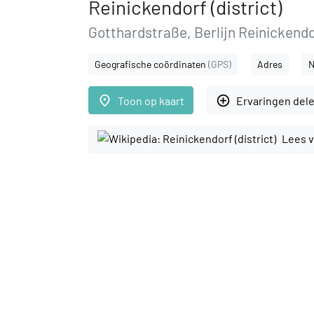
Reinickendorf (district)
Gotthardstraße, Berlijn Reinickendo
Geografische coördinaten
(GPS)
Adres
N
place
add_circle_outline
Toon op kaart
Ervaringen del
Lees v