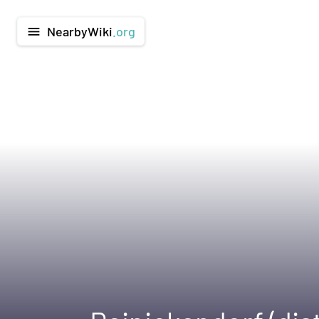
NearbyWiki
.org
menu