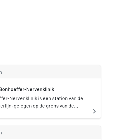
m
-Bonhoeffer-Nervenklinik
fer-Nervenklinik is een station van de
erlijn, gelegen op de grens van de
navigate_next
adsdelen Wittenau en Reinickendorf,
ijknamige ziekenhuis. Het huidige S-
opende op 1 oktober 1893 aan de
m
ahn. Het gelijknamige metrostation