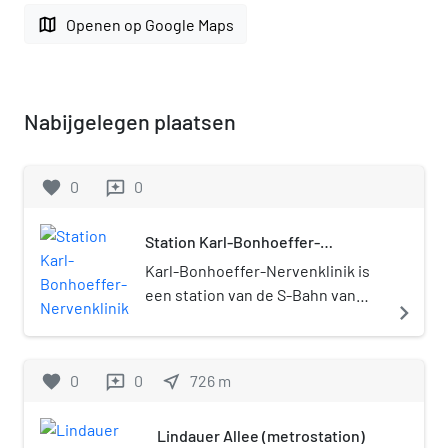
map
Openen op Google Maps
Nabijgelegen plaatsen
favorite
0
0
reviews
Station Karl-Bonhoeffer-
Nervenklinik
Karl-Bonhoeffer-Nervenklinik is
een station van de S-Bahn van
navigate_next
Berlijn, gelegen op de grens van
de Berlijnse stadsdelen Wittenau
en Reinickendorf, nabij het
favorite
0
0
near_me
726
m
reviews
gelijknamige ziekenhuis. Het
huidige S-Bahnstation opende op
Lindauer Allee (metrostation)
1 oktober 1893 aan de Kremmener