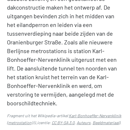
dakconstructie maken het ontwerp af. De
uitgangen bevinden zich in het midden van
het eilandperron en leiden via een
tussenverdieping naar beide zijden van de
Oranienburger Straße. Zoals alle nieuwere
Berlijnse metrostations is station Karl-
Bonhoeffer-Nervenklinik uitgerust met een
lift. De aansluitende tunnel ten noorden van
het station kruist het terrein van de Karl-
Bonhoeffer-Nervenklinik en werd, om
verstoring te vermijden, aangelegd met de
boorschildtechniek.
Fragment uit het Wikipedia-artikel
Karl-Bonhoeffer-Nervenklinik
(metrostation)
(Licentie:
CC BY-SA 3.0
,
Auteurs
,
Beeldmateriaal
).