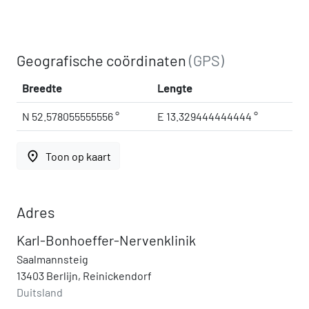
Geografische coördinaten
(GPS)
Breedte
Lengte
N 52.578055555556 °
E 13.329444444444 °
place
Toon op kaart
Adres
Karl-Bonhoeffer-Nervenklinik
Saalmannsteig
13403 Berlijn, Reinickendorf
Duitsland