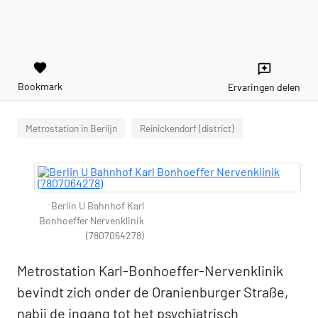
favorite
reviews
Bookmark
Ervaringen delen
Metrostation in Berlijn
Reinickendorf (district)
Berlin U Bahnhof Karl
Bonhoeffer Nervenklinik
(7807064278)
Metrostation Karl-Bonhoeffer-Nervenklinik
bevindt zich onder de Oranienburger Straße,
nabij de ingang tot het psychiatrisch