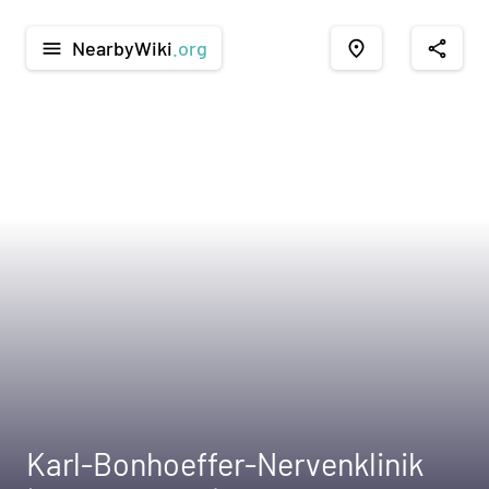
NearbyWiki
.org
menu
place
share
Karl-Bonhoeffer-Nervenklinik