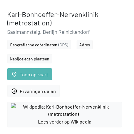
Karl-Bonhoeffer-Nervenklinik
(metrostation)
Saalmannsteig, Berlijn Reinickendorf
Geografische coördinaten
(GPS)
Adres
Nabijgelegen plaatsen
place
Toon op kaart
add_circle_outline
Ervaringen delen
Lees verder op Wikipedia