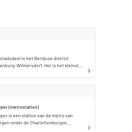
stadsdeel in het Berlijnse district
tenburg-Wilmersdorf. Het is het kleinste
navigate_next
trict en ligt ten westen van de
. De wijk werd eind 19de eeuw
 villa- en wooncomplex in de destijds
ad Deutsch-Wilmersdorf.
per (metrostation)
per is een station van de metro van
elegen onder de Charlottenburgse
navigate_next
raße, naast het operagebouw van de