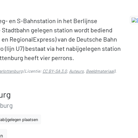
g- en S-Bahnstation in het Berlijnse
e Stadtbahn gelegen station wordt bediend
n en RegionalExpress) van de Deutsche Bahn
 (lijn U7) bestaat via het nabijgelegen station
ttenburg heeft vier perrons.
arlottenburg
(Licentie:
CC BY-SA 3.0
,
Auteurs
,
Beeldmateriaal
).
urg
nburg
abijgelegen plaatsen
en