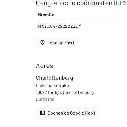
Geografische coördinaten
(GPS
Breedte
N 52.504722222222 °
place
Toon op kaart
Adres
Charlottenburg
Lewishamstraße
10627 Berlijn, Charlottenburg
Duitsland
map
Openen op Google Maps