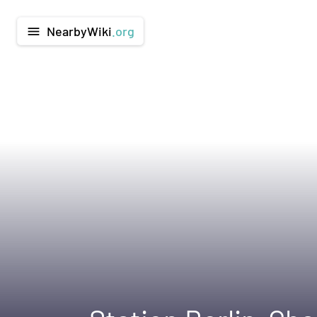
NearbyWiki
.org
menu