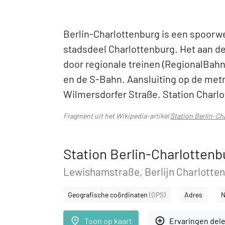
Berlin-Charlottenburg is een spoorwe
stadsdeel Charlottenburg. Het aan d
door regionale treinen (RegionalBah
en de S-Bahn. Aansluiting op de metro
Wilmersdorfer Straße. Station Charlo
Fragment uit het Wikipedia-artikel
Station Berlin-Ch
Station Berlin-Charlottenb
Lewishamstraße, Berlijn Charlotte
Geografische coördinaten
(GPS)
Adres
N
place
add_circle_outline
Toon op kaart
Ervaringen del