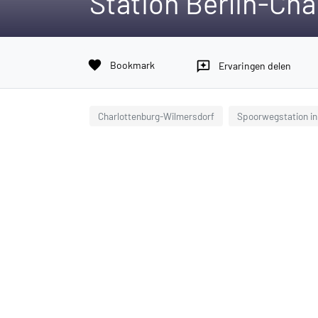
Station Berlin-Cha
favorite
Bookmark
reviews
Ervaringen delen
Charlottenburg-Wilmersdorf
Spoorwegstation in 