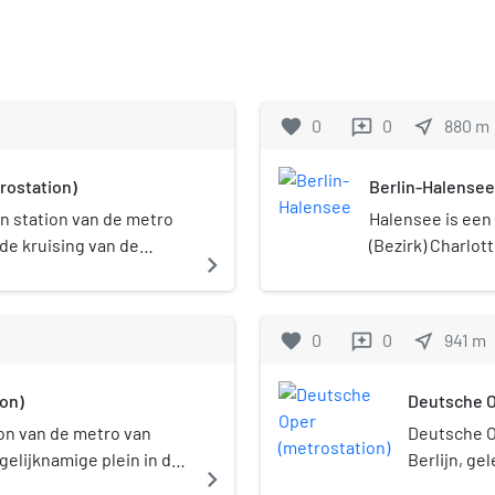
favorite
0
0
near_me
880
m
reviews
rostation)
Berlin-Halensee
n station van de metro
Halensee is een 
 de kruising van de
(Bezirk) Charlot
navigate_next
orfer Straße in het
deel van het dis
ttenburg. Het werd op 28
Kurfürstendamm
 eerste deel van de
gebouwd als een
favorite
0
0
near_me
941
m
reviews
 van de U7.
zelfstandige st
 van het station werd in
on)
Deutsche O
e eerste
n aangelegd. Iets ten
ion van de metro van
Deutsche O
 ligt station Berlin-
gelijknamige plein in de
Berlijn, g
navigate_next
e S-Bahn en de regionale
lijnse stadsdeel
Bismarckst