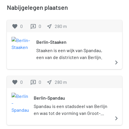
Nabijgelegen plaatsen
favorite
0
0
near_me
280
m
reviews
Berlin-Staaken
Staaken is een wijk van Spandau,
een van de districten van Berlijn.
navigate_next
favorite
0
0
near_me
280
m
reviews
Berlin-Spandau
Spandau is een stadsdeel van Berlijn
en was tot de vorming van Groot-
navigate_next
Berlijn in 1920 een zelfstandige stad.
Het stadsdeel Spandau maakt deel uit