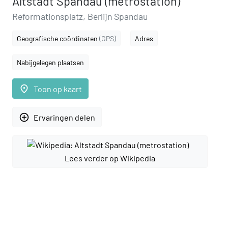
Altstadt Spandau (metrostation)
Reformationsplatz, Berlijn Spandau
Geografische coördinaten
(GPS)
Adres
Nabijgelegen plaatsen
place
Toon op kaart
add_circle_outline
Ervaringen delen
Lees verder op Wikipedia