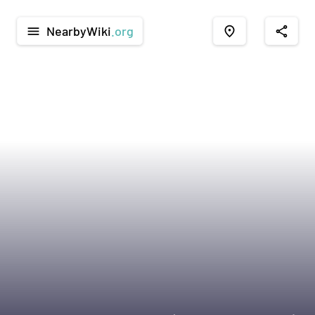
NearbyWiki
.org
menu
place
share