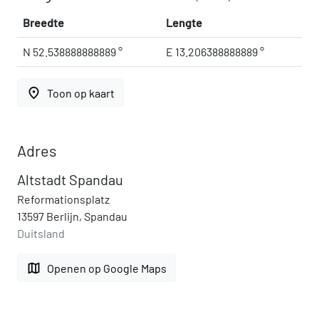
Breedte
Lengte
N 52.538888888889 °
E 13.206388888889 °
place
Toon op kaart
Adres
Altstadt Spandau
Reformationsplatz
13597 Berlijn, Spandau
Duitsland
map
Openen op Google Maps