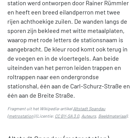
station werd ontworpen door Rainer Rümmler
en heeft een breed eilandperron met twee
rijen achthoekige zuilen. De wanden langs de
sporen zijn bekleed met witte metaalplaten,
waarop met rode letters de stationsnaam is
aangebracht. De kleur rood komt ook terug in
de voegen en in de vloertegels. Aan beide
uiteinden van het perron leiden trappen en
roltrappen naar een ondergrondse
stationshal, één aan de Carl-Schurz-Straße en
één aan de Breite Straße.
Fragment uit het Wikipedia-artikel
Altstadt Spandau
(metrostation)
(Licentie:
CC BY-SA 3.0
,
Auteurs
,
Beeldmateriaal
).