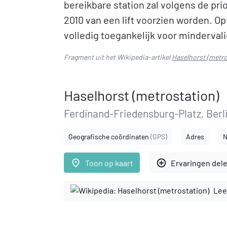
bereikbare station zal volgens de prio
2010 van een lift voorzien worden. O
volledig toegankelijk voor mindervali
Fragment uit het Wikipedia-artikel
Haselhorst (metro
Haselhorst (metrostation)
Ferdinand-Friedensburg-Platz, Berl
Geografische coördinaten
(GPS)
Adres
N
place
add_circle_outline
Toon op kaart
Ervaringen del
Lee