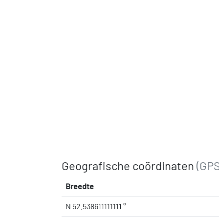
Geografische coördinaten
(GPS
Breedte
N 52.538611111111 °