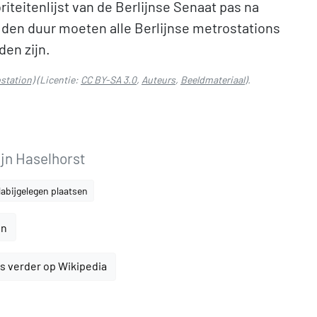
riteitenlijst van de Berlijnse Senaat pas na
p den duur moeten alle Berlijnse metrostations
den zijn.
station)
(Licentie:
CC BY-SA 3.0
,
Auteurs
,
Beeldmateriaal
).
ijn Haselhorst
abijgelegen plaatsen
en
s verder op Wikipedia