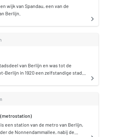
door Rainer Rümmler en heeft een
lmaterieel.
een wijk van Spandau, een van de
ndperron met twee rijen achthoekige
an Berlijn.
navigate_next
 wanden langs de sporen zijn bekleed met
alplaten, waarop met rode letters de
am is aangebracht. De kleur rood komt
m
n de voegen en in de vloertegels. Aan
nden van het perron leiden trappen en
 naar een ondergrondse stationshal, één
l-Schurz-Straße en één aan de Breite
tadsdeel van Berlijn en was tot de
-Berlijn in 1920 een zelfstandige stad.
navigate_next
andau maakt deel uit van het
rict en is van oudsher bekend om zijn
m
(metrostation)
 een station van de metro van Berlijn,
der de Nonnendammallee, nabij de