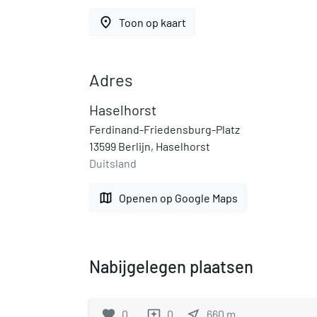
place
Toon op kaart
Adres
Haselhorst
Ferdinand-Friedensburg-Platz
13599 Berlijn, Haselhorst
Duitsland
map
Openen op Google Maps
Nabijgelegen plaatsen
favorite
0
0
near_me
660
m
reviews