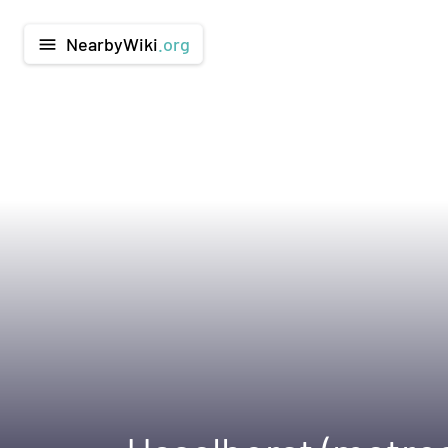
NearbyWiki
.org
menu