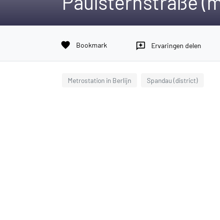
Paulsternstraße (m
favorite
Bookmark
reviews
Ervaringen delen
Metrostation in Berlijn
Spandau (district)