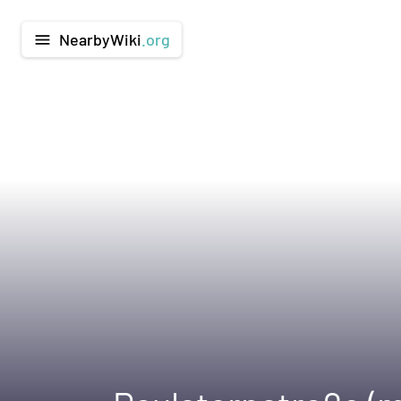
NearbyWiki
.org
menu