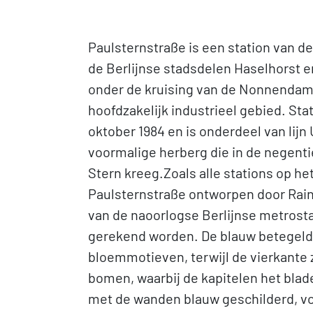
Paulsternstraße is een station van de
de Berlijnse stadsdelen Haselhorst e
onder de kruising van de Nonnendamm
hoofdzakelijk industrieel gebied. St
oktober 1984 en is onderdeel van lij
voormalige herberg die in de negent
Stern kreeg.Zoals alle stations op he
Paulsternstraße ontworpen door Rai
van de naoorlogse Berlijnse metrostat
gerekend worden. De blauw betegelde
bloemmotieven, terwijl de vierkante z
bomen, waarbij de kapitelen het bla
met de wanden blauw geschilderd, vo