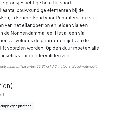
t sprookjesachtige bos. Dit soort
al aantal bouwkundige elementen bij de
ken, is kenmerkend voor Rümmlers late stijl.
n van het eilandperron en leiden via een
an de Nonnendammallee. Het alleen via
on zal volgens de prioriteitenlijst van de
 lift voorzien worden. Op den duur moeten alle
ankelijk voor mindervaliden zijn.
metrostation)
(Licentie:
CC BY-SA 3.0
,
Auteurs
,
Beeldmateriaal
).
ion)
st
abijgelegen plaatsen