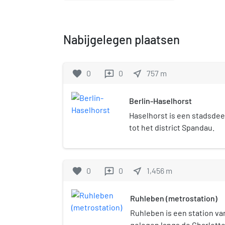
Nabijgelegen plaatsen
favorite
0
0
near_me
757
m
reviews
Berlin-Haselhorst
Haselhorst is een stadsdeel
tot het district Spandau.
favorite
0
0
near_me
1,456
m
reviews
Ruhleben (metrostation)
Ruhleben is een station van
gelegen langs de Charlott