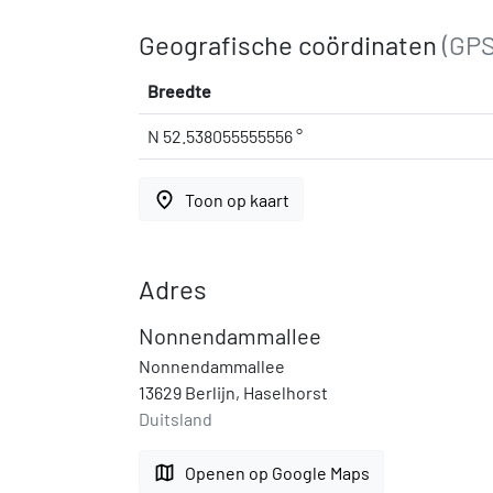
Geografische coördinaten
(GPS
Breedte
N 52.538055555556 °
place
Toon op kaart
Adres
Nonnendammallee
Nonnendammallee
13629 Berlijn, Haselhorst
Duitsland
map
Openen op Google Maps