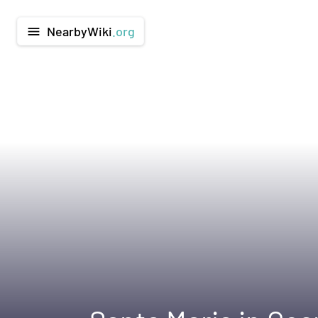
NearbyWiki
.org
menu