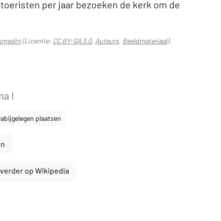
toeristen per jaar bezoeken de kerk om de
osmedin
(Licentie:
CC BY-SA 3.0
,
Auteurs
,
Beeldmateriaal
).
ma I
abijgelegen plaatsen
en
verder op Wikipedia