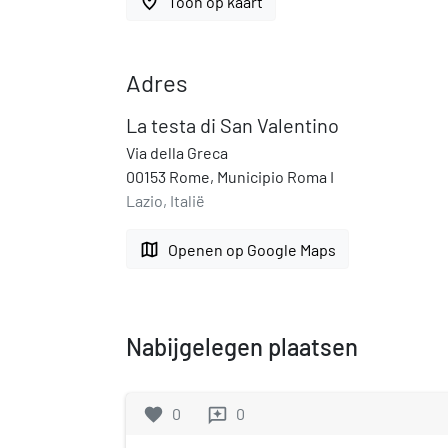
place
Toon op kaart
Adres
La testa di San Valentino
Via della Greca
00153 Rome, Municipio Roma I
Lazio, Italië
map
Openen op Google Maps
Nabijgelegen plaatsen
favorite
0
0
reviews