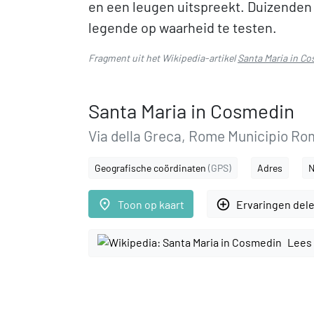
en een leugen uitspreekt. Duizenden 
legende op waarheid te testen.
Fragment uit het Wikipedia-artikel
Santa Maria in C
Santa Maria in Cosmedin
Via della Greca, Rome Municipio Ro
Geografische coördinaten
(GPS)
Adres
N
place
add_circle_outline
Toon op kaart
Ervaringen del
Lees 