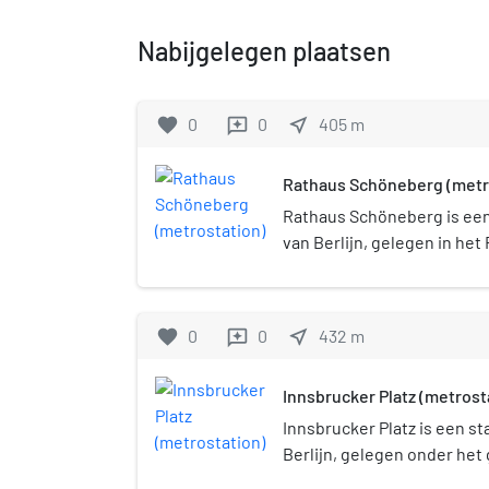
Nabijgelegen plaatsen
favorite
0
0
near_me
405
m
reviews
Rathaus Schöneberg (metr
Rathaus Schöneberg is een
van Berlijn, gelegen in he
nabij het stadhuis van het 
Schöneberg. Het metrosta
1910 geopend onder de naa
favorite
0
0
near_me
432
m
reviews
was onderdeel van de Sch
de toen nog zelfstandige s
Innsbrucker Platz (metrost
aangelegd. Tegenwoordig w
aangeduid als U4. Tegelijk
Innsbrucker Platz is een s
de metrolijn legde men het
Berlijn, gelegen onder het 
(tegenwoordig Rudolph-Wil
een overstapmogelijkheid 