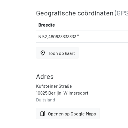
Geografische coördinaten
(GPS
Breedte
N 52.480833333333 °
place
Toon op kaart
Adres
Kufsteiner Straße
10825 Berlijn, Wilmersdorf
Duitsland
map
Openen op Google Maps