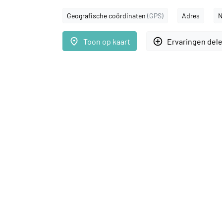
Geografische coördinaten
(GPS)
Adres
N
place
add_circle_outline
Toon op kaart
Ervaringen del