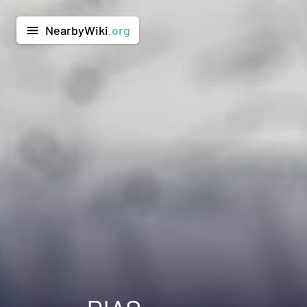
NearbyWiki
.org
menu