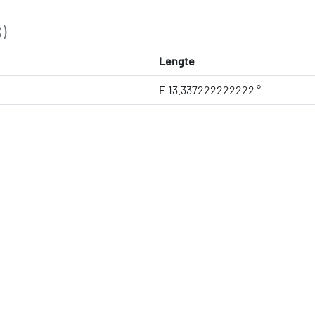
)
Lengte
E 13.337222222222 °