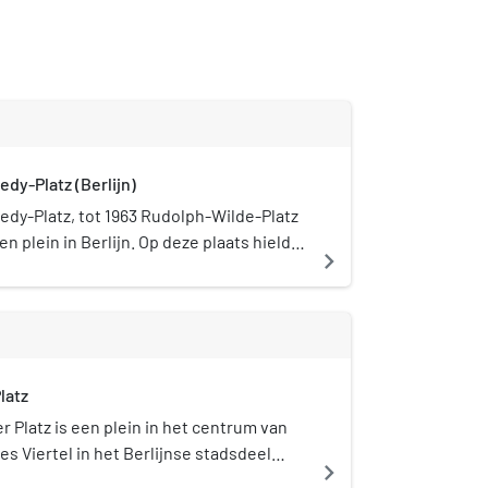
dy-Platz (Berlijn)
dy-Platz, tot 1963 Rudolph-Wilde-Platz
n plein in Berlijn. Op deze plaats hield
navigate_next
y zijn 'Ich bin ein Berliner'-toespraak.
latz
r Platz is een plein in het centrum van
es Viertel in het Berlijnse stadsdeel
navigate_next
De volgende straten komen uit op het