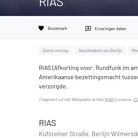
RIAS
favorite
Bookmark
reviews
Ervaringen delen
Duitse omroep
Geschiedenis van Berlijn
Med
RIAS (Afkorting voor: Rundfunk im am
Amerikaanse bezettingsmacht tussen 
verzorgde.
Fragment uit het Wikipedia-artikel
RIAS
(Licentie:
CC
RIAS
Kufsteiner Straße, Berlijn Wilmersd