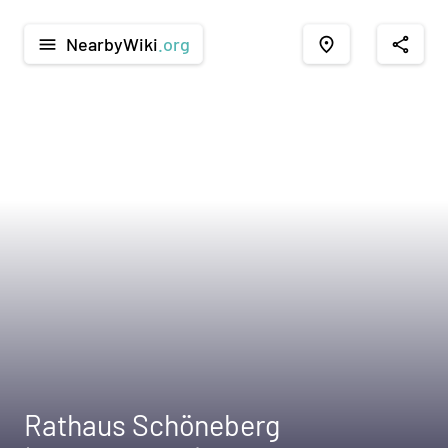
NearbyWiki
.org
menu
place
share
Rathaus Schöneberg