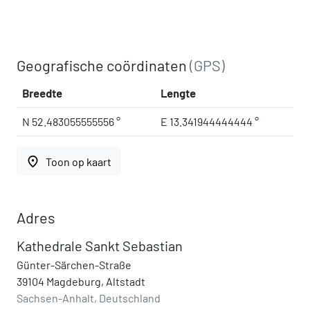
Geografische coördinaten
(GPS)
Breedte
Lengte
N 52.483055555556 °
E 13.341944444444 °
place
Toon op kaart
Adres
Kathedrale Sankt Sebastian
Günter-Särchen-Straße
39104 Magdeburg, Altstadt
Sachsen-Anhalt, Deutschland