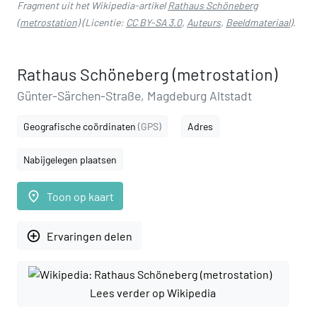
Fragment uit het Wikipedia-artikel
Rathaus Schöneberg
(metrostation)
(Licentie:
CC BY-SA 3.0
,
Auteurs
,
Beeldmateriaal
).
Rathaus Schöneberg (metrostation)
Günter-Särchen-Straße, Magdeburg Altstadt
Geografische coördinaten
(GPS)
Adres
Nabijgelegen plaatsen
place
Toon op kaart
add_circle_outline
Ervaringen delen
Lees verder op Wikipedia