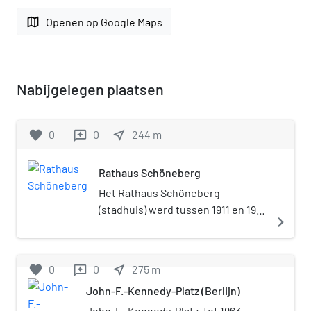
map
Openen op Google Maps
Nabijgelegen plaatsen
favorite
0
0
near_me
244
m
reviews
Rathaus Schöneberg
Het Rathaus Schöneberg
(stadhuis) werd tussen 1911 en 1914
navigate_next
gebouwd naar een ontwerp van de
architecten Peter Jürgensen en
Jürgen Bachmann voor de
favorite
0
0
near_me
275
m
reviews
destijds zelfstandige stad
John-F.-Kennedy-Platz (Berlijn)
Schöneberg bij Berlijn. De
eerstesteenlegging vond plaats
John-F.-Kennedy-Platz, tot 1963