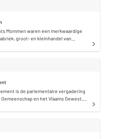
n
nts Mommen waren een merkwaardige
abriek, groot- en kleinhandel van
navigate_next
rialen, tentoonstellingsruimten en
ers in het Brussel van de 19de eeuw.
“Cité Mommen” of “Ateliers Mommen”. Aan
g Félix Mommen, een Limburgse ebenist
) die zich specialiseerde in de
ent
 verkoop van materialen voor beeldende
 huis werd gesticht in 1853. De
lement is de parlementaire vergadering
n het Huis Mommen waren van zeer
e Gemeenschap en het Vlaams Gewest,
navigate_next
ard: het bespannen van doekramen,
et Vlaams Parlementsgebouw in Brussel.
jsten en fijnwrijven van verf. Naast de
ement telt 124 leden die allen samen de
et traditionele kunstenaarsmateriaal,
schap vormen. 118 leden daarvan zijn
 gespecialiseerd in de vervaardiging en
t Vlaams Gewest, de andere zes zijn
an doeken voor panoramaschilderijen.
et kiesgebied van het Brussels