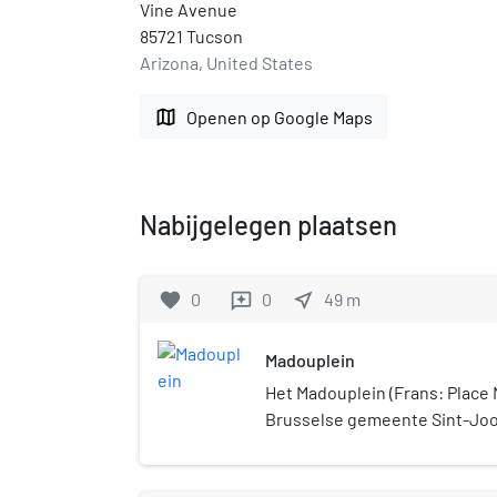
Vine Avenue
85721 Tucson
Arizona, United States
map
Openen op Google Maps
Nabijgelegen plaatsen
favorite
0
0
near_me
49
m
reviews
Madouplein
Het Madouplein (Frans: Place M
Brusselse gemeente Sint-Joo
ligt aan de Kleine Ring van d
vormt daar de kruising met 