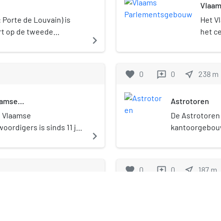
het plein, was het een
Vlaam
Zo leverde het 
gebouw is eigendom van
Hoofdstedelijk
ken uit de vroege jaren
van Edouard Cas
et sinds de renovatie
uitsluitend st
Porte de Louvain) is
Het V
au realiseerde immers
Wauters, het Co
or een gedeelte van de
gemeenschapsm
rt op de tweede
het ce
navigate_next
 persoonlijke
Alfred Bastien e
heeft, met name de
Parlement gee
a het neerhalen van de
de ze
naarsateliers in
(1922) door A. Ba
directies Pers en
in Brussel. De
n de 19e eeuw een
Vlaam
adouplein. De gevels
de Batterijstraa
onmiddellijk n
viljoenen. Sinds de
eerste
favorite
0
0
near_me
238
m
reviews
xedra geschikt rond de
Liefdadigheidstr
Vlaamse politie
ort in 1860 is
maakt
nweg en creërden op
diverse fasen –
gewest en gem
s nog een officieuze
een a
van het plein. Het
materiaal gefab
aamse
Astrotoren
Sinds 1995 wor
ruikt om het Madouplein
volks
woordigers
opéenne, uitgegeven van
kunstenaars zon
verkiezingen 
 aan te duiden.
e Vlaamse
De Astrotoren 
 het plein. Op en bij het
Vele Belgische k
uit het federal
ordigers is sinds 11 juli
kantoorgebouw
navigate_next
rtig twee toen gekende
schilders Fernand
Parlement. Ze 
istratief centrum van
Brusselse gem
Carrefour, beide
Mellery, Constan
Vóór 2 april 19
ement. Het is gelegen in
de kleine ring
, stamvader van de
Portaels, Eugèn
1980 de Cultuu
 Brussel, vlak naast het
Doncker, bevin
favorite
0
0
near_me
187
m
reviews
 actief bleef in het
E.Wauters, Jean 
Cultuurgemeen
mentsgebouw waarmee
heeft een hoog
jk kende trouwens nog
Evenepoel, Theo
Cultuurraad.
nel verbonden is. Het
is gebouwd in 
meter verder langs de
schrijver Emile 
Onze-Lieve-V
en ontwerp van Victor
34.820 m². Er 
 Le Mirano en Le
Mommen zorgde e
d tussen 1937 en 1946
unstmuseum in de
Onze-Lieve-Vr
 ten noorden van het
en zo werden d