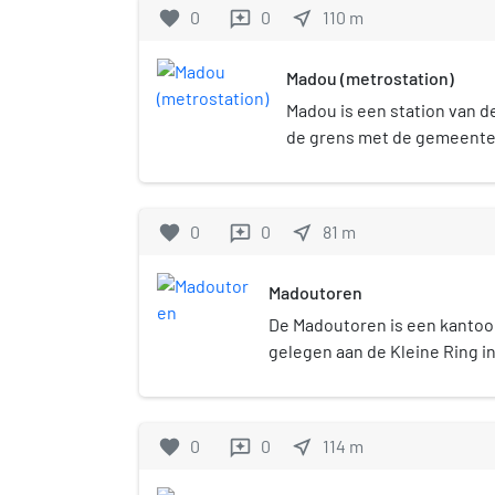
Congresstraat en de IJzerenkr
favorite
0
0
near_me
110
m
reviews
westelijke eindpunt van de N2
met de Nederlandse grens, vla
Madou (metrostation)
Oorspronkelijk werd de locati
Leuvensepoort. Het in 1877 bij
Madou is een station van d
kunstenaar Jean-Baptiste Ma
de grens met de gemeente
bevindt zich op de overgang t
en Brussel-stad.
binnenstad (de Vijfhoek) en m
daarbinnen de wijk Onze-Lie
favorite
0
0
near_me
81
m
reviews
enerzijds en de volkse wijken
anderzijds. Het Madouplein 
Madoutoren
hedendaagse hoogbouw, waar
winkelcentra onderdak vinden
De Madoutoren is een kantoo
noordoostelijke kant van het 
gelegen aan de Kleine Ring i
Madoutoren, het op zeven na
Met zijn 120,1 meter en 34 ve
België. De toren huisvest het
Madoutoren het op vier na h
Concurrentie van de Europes
Belgische hoofdstad. Het ge
favorite
0
0
near_me
114
m
reviews
plein ligt het metrostation M
ongeveer 40.000 m2 kantoorr
door de ringlijnen 2 en 6. Vo
voltooid in 1965. Tussen 200