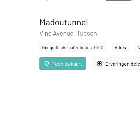
Madoutunnel
Vine Avenue, Tucson
Geografische coördinaten
(GPS)
Adres
N
place
add_circle_outline
Toon op kaart
Ervaringen del