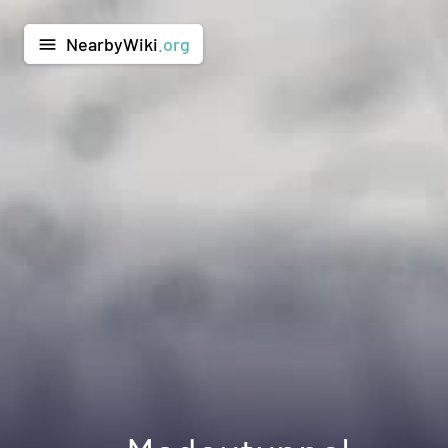
NearbyWiki
.org
menu