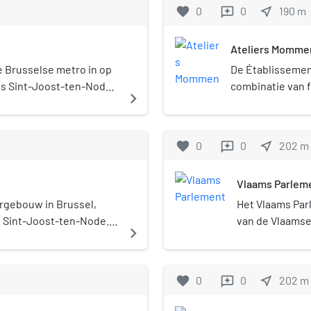
uisstraat. Het is het
favorite
0
0
near_me
190
m
reviews
 die Brussel verbindt
k bij Maastricht.
Ateliers Momme
e aangeduid als
 het overlijden van de
e Brusselse metro in op
De Établisseme
dou hernoemde plein
s Sint-Joost-ten-Node
combinatie van f
navigate_next
ussen de historische
kunstenaarsmate
eer specifiek
kunstenaarsateli
ve-Vrouw-ter-Sneeuw
Ook bekend als 
favorite
0
0
near_me
202
m
reviews
 van Sint-Joost
de grondslag la
wordt gedomineerd door
(fijnmeubelmaker
Vlaams Parlem
in kantoren en
productie en de
. Aan de
kunstenaars. Het
rgebouw in Brussel,
Het Vlaams Par
Madouplein staat de
activiteiten va
n Sint-Joost-ten-Node.
van de Vlaams
navigate_next
 hoogste gebouw van
uiteenlopende a
rdiepingen is de
en zetelt in h
 Directoraat-generaal
maroufleren, inli
oogste gebouw van de
Het Vlaams Parl
e Commissie. Onder het
fabricatie van h
bouw beschikt over
Vlaamse Gemeen
favorite
0
0
near_me
202
m
reviews
adou, dat bediend wordt
was het huis ook
uimte. De toren werd
verkozen in he
ordat de huidige moderne
voorbereiding v
2 en 2004 vond er een
afkomstig uit h