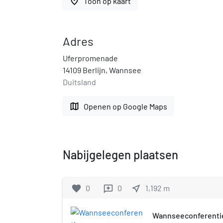
place
Toon op kaart
Adres
Uferpromenade
14109 Berlijn, Wannsee
Duitsland
map
Openen op Google Maps
Nabijgelegen plaatsen
favorite
0
0
near_me
1,192
m
reviews
Wannseeconferenti