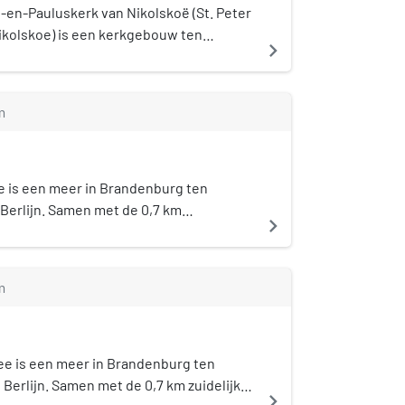
-en-Pauluskerk van Nikolskoë (St. Peter
ikolskoe) is een kerkgebouw ten
navigate_next
t Berlijnse park Klein-Glienicke aan de
tolper Berg. De geloofsgemeenschap van
deel uit van de Evangelische Kirche
m
nburg-schlesische Oberlausitz.
 is een meer in Brandenburg ten
Berlijn. Samen met de 0,7 km
navigate_next
egen Glienicker See en de 1,6 km
egen Heiliger See in Potsdam vormt het
meren die in de ijstijd ontstaan zijn.
m
ee is een meer in Brandenburg ten
Berlijn. Samen met de 0,7 km zuidelijker
navigate_next