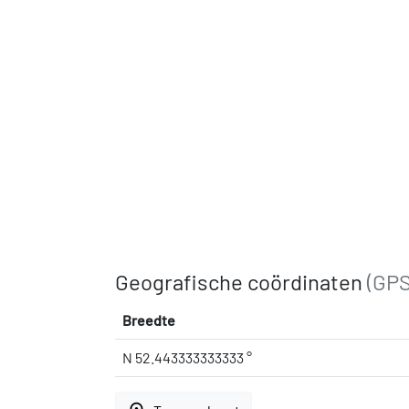
Geografische coördinaten
(GPS
Breedte
N 52.443333333333 °