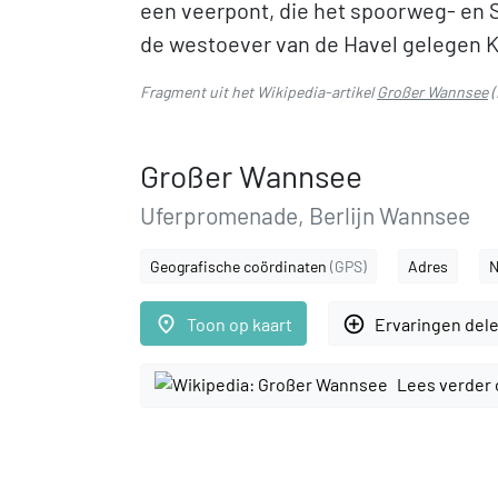
een veerpont, die het spoorweg- en
de westoever van de Havel gelegen 
Fragment uit het Wikipedia-artikel
Großer Wannsee
(
Großer Wannsee
Uferpromenade, Berlijn Wannsee
Geografische coördinaten
(GPS)
Adres
N
place
add_circle_outline
Toon op kaart
Ervaringen del
Lees verder 