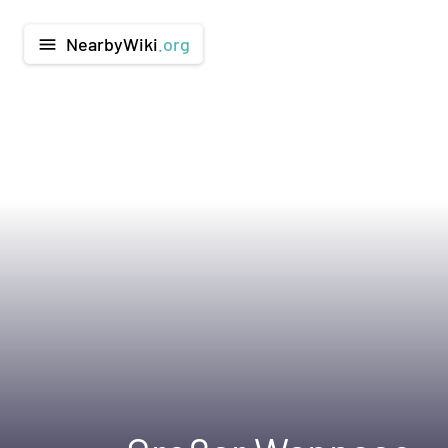
NearbyWiki
.org
menu