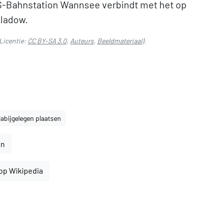
 S-Bahnstation Wannsee verbindt met het op
Kladow.
Licentie:
CC BY-SA 3.0
,
Auteurs
,
Beeldmateriaal
).
abijgelegen plaatsen
en
op Wikipedia