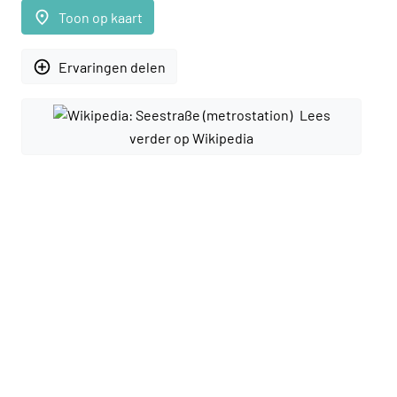
place
Toon op kaart
add_circle_outline
Ervaringen delen
Lees
verder op Wikipedia