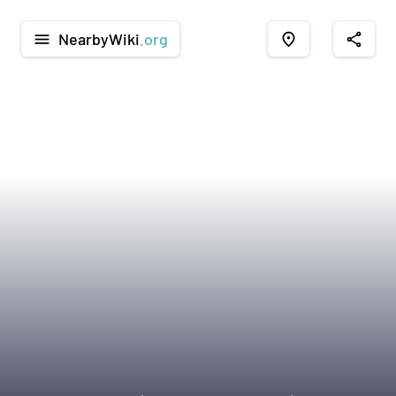
NearbyWiki
.org
menu
place
share