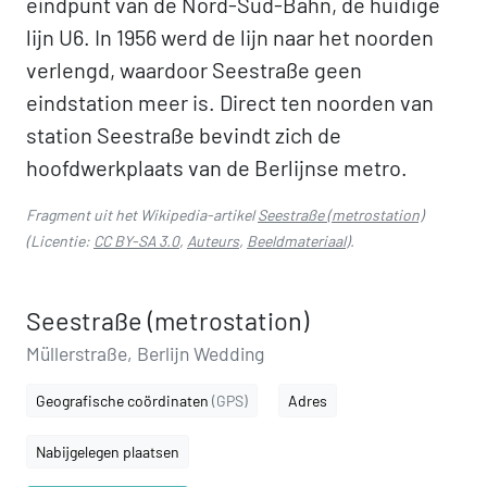
eindpunt van de Nord-Süd-Bahn, de huidige
lijn U6. In 1956 werd de lijn naar het noorden
verlengd, waardoor Seestraße geen
eindstation meer is. Direct ten noorden van
station Seestraße bevindt zich de
hoofdwerkplaats van de Berlijnse metro.
Fragment uit het Wikipedia-artikel
Seestraße (metrostation)
(Licentie:
CC BY-SA 3.0
,
Auteurs
,
Beeldmateriaal
).
Seestraße (metrostation)
Müllerstraße, Berlijn Wedding
Geografische coördinaten
(GPS)
Adres
Nabijgelegen plaatsen