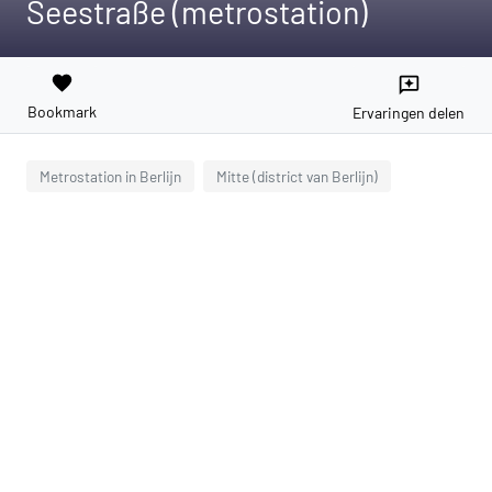
Seestraße (metrostation)
favorite
reviews
Bookmark
Ervaringen delen
Metrostation in Berlijn
Mitte (district van Berlijn)