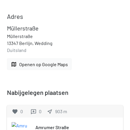
Adres
Müllerstraße
Müllerstraße
13347 Berlijn, Wedding
Duitsland
map
Openen op Google Maps
Nabijgelegen plaatsen
favorite
0
0
near_me
903
m
reviews
Amrumer Straße