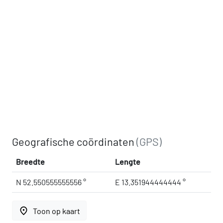
Geografische coördinaten
(GPS)
Breedte
Lengte
N 52.550555555556 °
E 13.351944444444 °
place
Toon op kaart