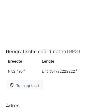
Geografische coördinaten
(GPS)
Breedte
Lengte
N 52.495 °
E 13.354722222222 °
place
Toon op kaart
Adres