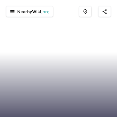
NearbyWiki
.org
menu
place
share