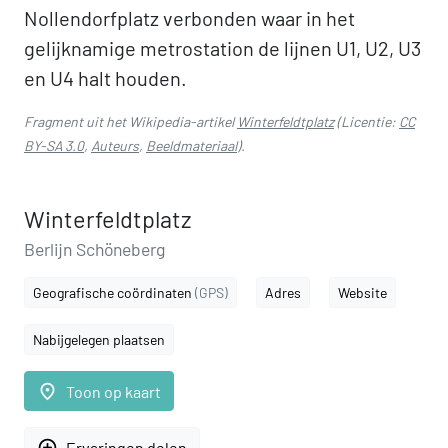
Nollendorfplatz verbonden waar in het
gelijknamige metrostation de lijnen U1, U2, U3
en U4 halt houden.
Fragment uit het Wikipedia-artikel
Winterfeldtplatz
(Licentie:
CC
BY-SA 3.0
,
Auteurs
,
Beeldmateriaal
).
Winterfeldtplatz
Berlijn Schöneberg
Geografische coördinaten
(GPS)
Adres
Website
Nabijgelegen plaatsen
place
Toon op kaart
add_circle_outline
Ervaringen delen