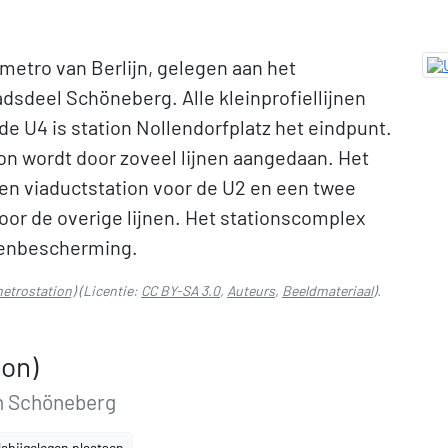
 metro van Berlijn, gelegen aan het
tadsdeel Schöneberg. Alle kleinprofiellijnen
 de U4 is station Nollendorfplatz het eindpunt.
on wordt door zoveel lijnen aangedaan. Het
een viaductstation voor de U2 en een twee
oor de overige lijnen. Het stationscomplex
tenbescherming.
metrostation)
(Licentie:
CC BY-SA 3.0
,
Auteurs
,
Beeldmateriaal
).
ion)
jn Schöneberg
abijgelegen plaatsen