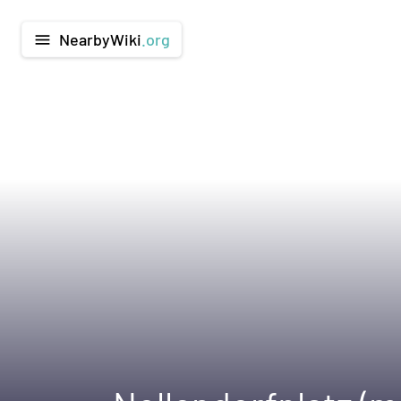
NearbyWiki
.org
menu