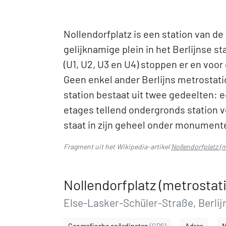
Nollendorfplatz is een station van de
gelijknamige plein in het Berlijnse s
(U1, U2, U3 en U4) stoppen er en voor
Geen enkel ander Berlijns metrostati
station bestaat uit twee gedeelten: 
etages tellend ondergronds station v
staat in zijn geheel onder monumen
Fragment uit het Wikipedia-artikel
Nollendorfplatz (
Nollendorfplatz (metrostat
Else-Lasker-Schüler-Straße, Berli
Geografische coördinaten
(GPS)
Adres
N