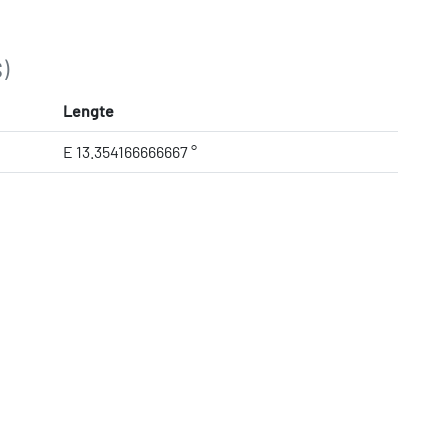
)
Lengte
E 13.354166666667 °