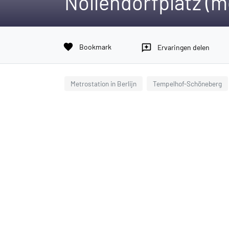
Nollendorfplatz (m
favorite
Bookmark
reviews
Ervaringen delen
Metrostation in Berlijn
Tempelhof-Schöneberg