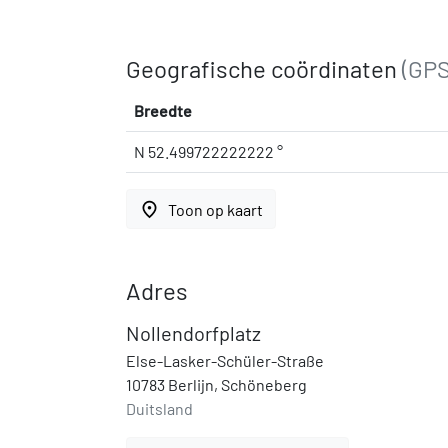
Geografische coördinaten
(GPS
Breedte
N 52.499722222222 °
place
Toon op kaart
Adres
Nollendorfplatz
Else-Lasker-Schüler-Straße
10783 Berlijn, Schöneberg
Duitsland